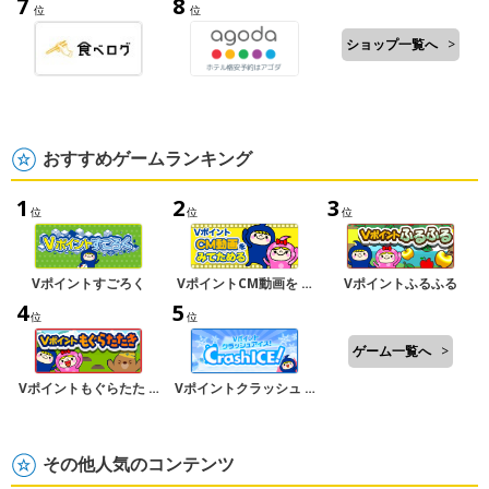
7
8
位
位
ショップ一覧へ
>
おすすめゲームランキング
1
2
3
位
位
位
Vポイントすごろく
VポイントCM動画を …
Vポイントふるふる
4
5
位
位
ゲーム一覧へ
>
Vポイントもぐらたた …
Vポイントクラッシュ …
その他人気のコンテンツ