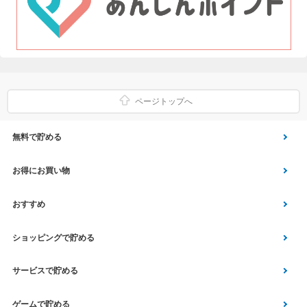
ページトップへ
無料で貯める
ゲーム
お得にお買い物
Vアンケート
Yahoo!ショッピング
おすすめ
アプリ利用
Vサンプル
Vくじ
ショッピングで貯める
クイズ
エコなお買い物
チラシ
Yahoo! JAPANサービス
サービスで貯める
スクラッチ
Vモニター
aruku&
総合・デパート・TV通販
マネー･銀行･保険
ゲームで貯める