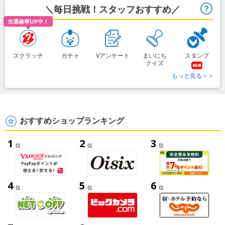
＼毎日挑戦！スタッフおすすめ／
ヒ
当選確率UP中！
スクラッチ
ガチャ
Vアンケート
まいにち
スタンプ
クイズ
もっと見る＞＞
おすすめショップランキング
1
2
3
位
位
位
4
5
6
位
位
位