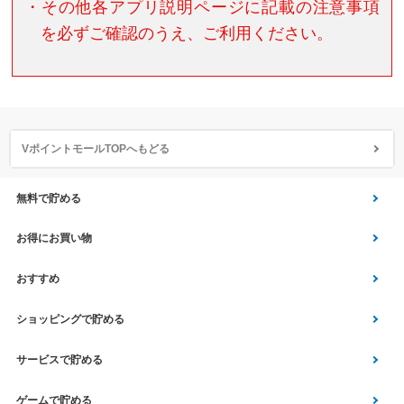
・その他各アプリ説明ページに記載の注意事項
を必ずご確認のうえ、ご利用ください。
VポイントモールTOPへもどる
無料で貯める
ゲーム
お得にお買い物
Vアンケート
Yahoo!ショッピング
おすすめ
アプリ利用
Vサンプル
Vくじ
ショッピングで貯める
クイズ
エコなお買い物
チラシ
Yahoo! JAPANサービス
サービスで貯める
スクラッチ
Vモニター
aruku&
総合・デパート・TV通販
マネー･銀行･保険
ゲームで貯める