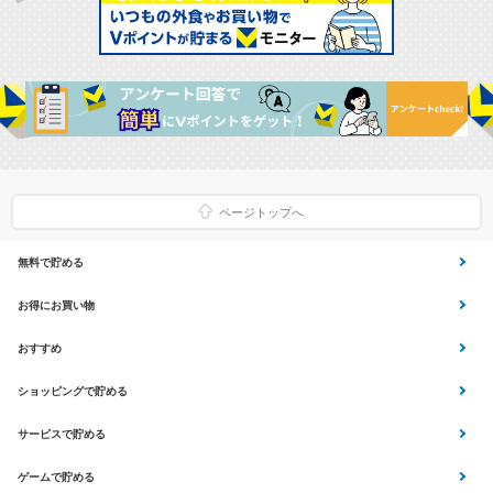
ページトップへ
無料で貯める
ゲーム
お得にお買い物
Yahoo!ショッピング
おすすめ
Vアンケート
Vくじ
ショッピングで貯める
Vサンプル
アプリ利用
Yahoo! JAPANサービス
サービスで貯める
チラシ
エコなお買い物
クイズ
マネー･銀行･保険
ゲームで貯める
総合・デパート・TV通販
aruku&
Vモニター