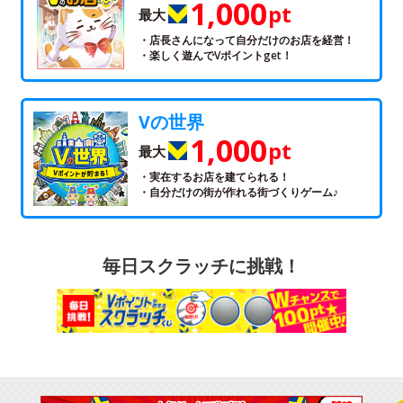
1,000
pt
最大
・店長さんになって自分だけのお店を経営！
・楽しく遊んでVポイントget！
Vの世界
1,000
pt
最大
・実在するお店を建てられる！
・自分だけの街が作れる街づくりゲーム♪
毎日スクラッチに挑戦！