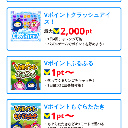
Vポイントクラッシュアイ
ス！
2,000
pt
最大
・1日4回チャレンジ可能！
・パズルゲームでポイントを貯めよう♪
Vポイントふるふる
1
〜
pt
・落ちてくるリンゴをキャッチ！
・1日最大12回参加可能！
Vポイントもぐらたたき
1
〜
pt
・もぐらたたきなど4つモードで遊べる！