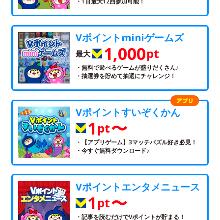
・1日最大12回参加可能！
Vポイントminiゲームズ
1,000
pt
最大
・無料で遊べるゲームが盛りだくさん♪
・抽選券を貯めて抽選にチャレンジ！
Vポイントすいぞくかん
1
〜
pt
・【アプリゲーム】3マッチパズル好き必見！
・今すぐ無料ダウンロード♪
Vポイントエンタメニュース
1
〜
pt
・記事を読むだけでVポイントが貯まる！