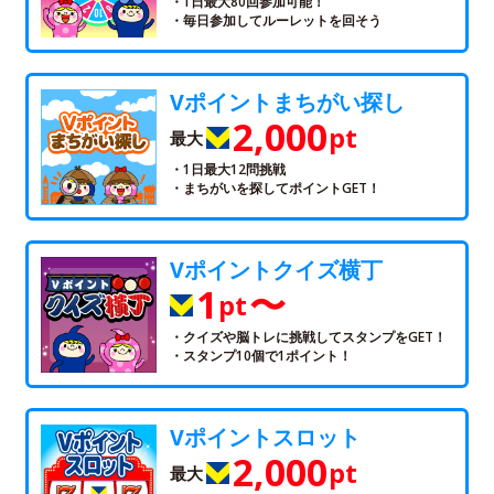
・1日最大80回参加可能！
・毎日参加してルーレットを回そう
Vポイントまちがい探し
2,000
pt
最大
・1日最大12問挑戦
・まちがいを探してポイントGET！
Vポイントクイズ横丁
1
〜
pt
・クイズや脳トレに挑戦してスタンプをGET！
・スタンプ10個で1ポイント！
Vポイントスロット
2,000
pt
最大