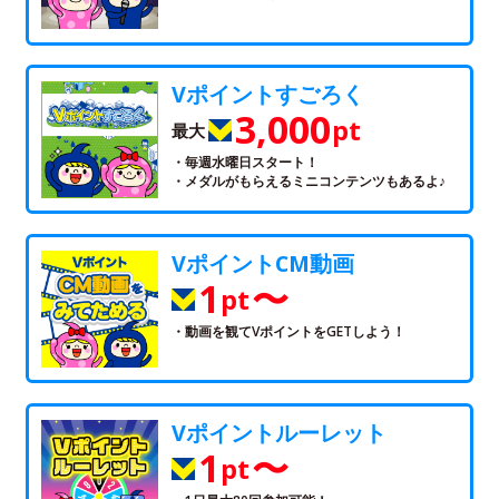
Vポイントすごろく
3,000
pt
最大
・毎週水曜日スタート！
・メダルがもらえるミニコンテンツもあるよ♪
VポイントCM動画
1
〜
pt
・動画を観てVポイントをGETしよう！
Vポイントルーレット
1
〜
pt