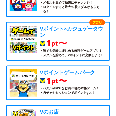
・メダルを集めて抽選にチャレンジ！
・ログインすると最大90枚メダルがもらえ
る！
Vポイント×カジュゲータウ
ン
1
〜
pt
・誰でも気軽に楽しめる無料ゲームアプリ！
・メダルを貯めて、Vポイントに交換しよう♪
Vポイントゲームパーク
1
〜
pt
・パズルやRPGなど約70種の本格ゲーム！
・ガチャやミッションでポイントget！
Vのお店