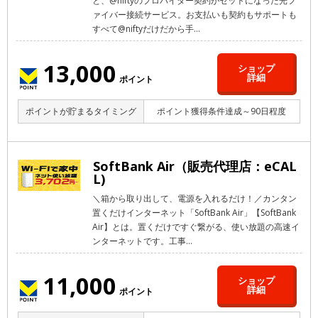
と、@niftyのプロバイダー契約がセットになった光フ
ァイバー接続サービス。お支払いも契約もサポートも
すべて@niftyだけだから手...
13,000
ショップ
詳細
ポイント
ポイントが貯まるタイミング
ポイント獲得条件達成～90日程度
SoftBank Air（販売代理店：eCAL
L)
＼箱から取り出して、電源を入れるだけ！／カンタン
置くだけインターネット「SoftBank Air」【SoftBank
Air】とは。置くだけですぐ繋がる、使い放題の高速イ
ンターネットです。工事...
11,000
ショップ
詳細
ポイント