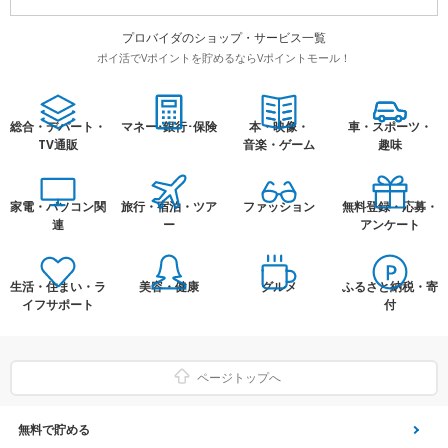
プロバイダのショップ・サービス一覧
ポイ活でVポイントを貯めるならVポイントモール！
総合・デパート・
マネー･銀行･保険
本・映像・
車・スポーツ・
TV通販
音楽・ゲーム
趣味
家電・パソコン関
旅行・宿泊・ツア
ファッション
無料登録・応募・
連
ー
アンケート
生活・住まい・ラ
美容・健康
グルメ
ふるさと納税・寄
イフサポート
付
ページトップへ
無料で貯める