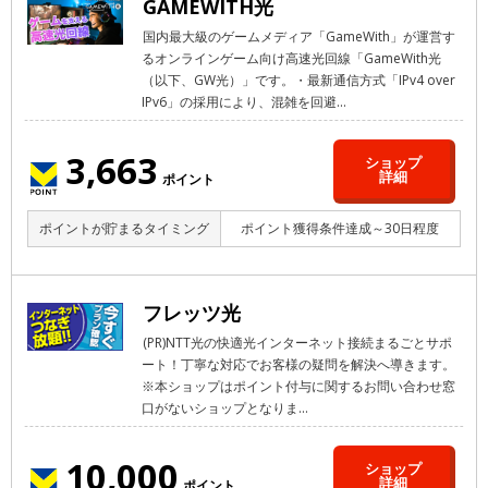
GAMEWITH光
国内最大級のゲームメディア「GameWith」が運営す
るオンラインゲーム向け高速光回線「GameWith光
（以下、GW光）」です。・最新通信方式「IPv4 over
IPv6」の採用により、混雑を回避...
3,663
ショップ
詳細
ポイント
ポイントが貯まるタイミング
ポイント獲得条件達成～30日程度
フレッツ光
(PR)NTT光の快適光インターネット接続まるごとサポ
ート！丁寧な対応でお客様の疑問を解決へ導きます。
※本ショップはポイント付与に関するお問い合わせ窓
口がないショップとなりま...
10,000
ショップ
詳細
ポイント