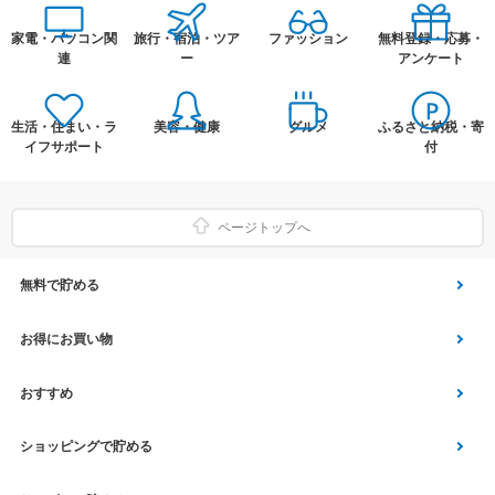
家電・パソコン関
旅行・宿泊・ツア
ファッション
無料登録・応募・
連
ー
アンケート
生活・住まい・ラ
美容・健康
グルメ
ふるさと納税・寄
イフサポート
付
ページトップへ
無料で貯める
ゲーム
お得にお買い物
Vアンケート
Yahoo!ショッピング
おすすめ
アプリ利用
Vサンプル
Vくじ
ショッピングで貯める
クイズ
エコなお買い物