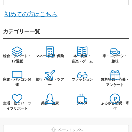
初めての方はこちら
カテゴリー一覧
総合・デパート・
マネー･銀行･保険
本・映像・
車・スポーツ・
TV通販
音楽・ゲーム
趣味
家電・パソコン関
旅行・宿泊・ツア
ファッション
無料登録・応募・
連
ー
アンケート
生活・住まい・ラ
美容・健康
グルメ
ふるさと納税・寄
イフサポート
付
ページトップへ