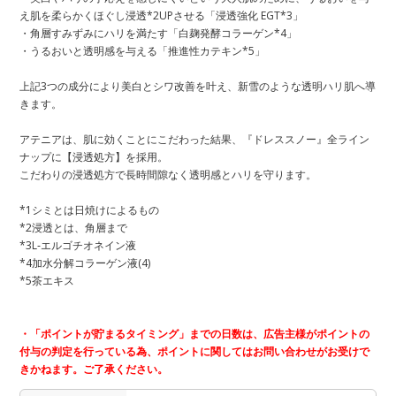
え肌を柔らかくほぐし浸透*2UPさせる「浸透強化 EGT*3」
・角層すみずみにハリを満たす「白麹発酵コラーゲン*4」
・うるおいと透明感を与える「推進性カテキン*5」
上記3つの成分により美白とシワ改善を叶え、新雪のような透明ハリ肌へ導
きます。
アテニアは、肌に効くことにこだわった結果、『ドレススノー』全ライン
ナップに【浸透処方】を採用。
こだわりの浸透処方で長時間隙なく透明感とハリを守ります。
*1シミとは日焼けによるもの
*2浸透とは、角層まで
*3L‐エルゴチオネイン液
*4加水分解コラーゲン液(4)
*5茶エキス
・「ポイントが貯まるタイミング」までの日数は、広告主様がポイントの
付与の判定を行っている為、ポイントに関してはお問い合わせがお受けで
きかねます。ご了承ください。