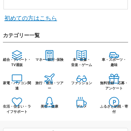
初めての方はこちら
カテゴリー一覧
総合・デパート・
マネー･銀行･保険
本・映像・
車・スポーツ・
TV通販
音楽・ゲーム
趣味
家電・パソコン関
旅行・宿泊・ツア
ファッション
無料登録・応募・
連
ー
アンケート
生活・住まい・ラ
美容・健康
グルメ
ふるさと納税・寄
イフサポート
付