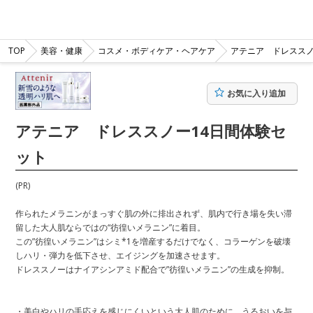
TOP
美容・健康
コスメ・ボディケア・ヘアケア
アテニア ドレススノ
お気に入り追加
アテニア ドレススノー14日間体験セ
ット
(PR)
作られたメラニンがまっすぐ肌の外に排出されず、肌内で行き場を失い滞
留した大人肌ならではの“彷徨いメラニン”に着目。
この”彷徨いメラニン”はシミ*1を増産するだけでなく、コラーゲンを破壊
しハリ・弾力を低下させ、エイジングを加速させます。
ドレススノーはナイアシンアミド配合で”彷徨いメラニン”の生成を抑制。
・美白やハリの手応えを感じにくいという大人肌のために、うるおいを与