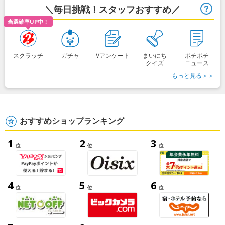
＼毎日挑戦！スタッフおすすめ／
ヒ
当選確率UP中！
スクラッチ
ガチャ
Vアンケート
まいにち
ポチポチ
クイズ
ニュース
もっと見る＞＞
おすすめショップランキング
1
2
3
位
位
位
4
5
6
位
位
位