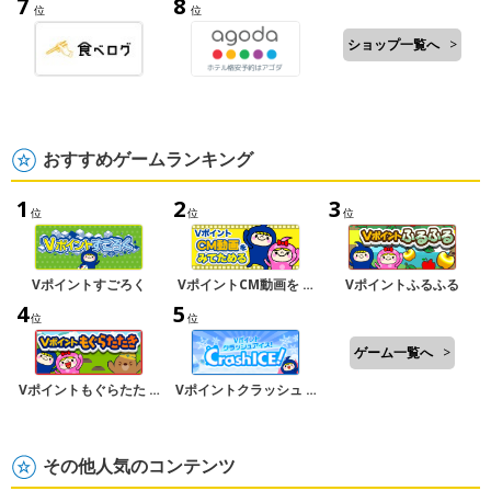
7
8
位
位
ショップ一覧へ
>
おすすめゲームランキング
1
2
3
位
位
位
Vポイントすごろく
VポイントCM動画を …
Vポイントふるふる
4
5
位
位
ゲーム一覧へ
>
Vポイントもぐらたた …
Vポイントクラッシュ …
その他人気のコンテンツ