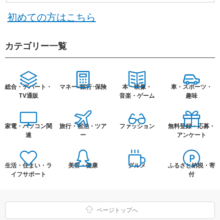
初めての方はこちら
カテゴリー一覧
総合・デパート・
マネー･銀行･保険
本・映像・
車・スポーツ・
TV通販
音楽・ゲーム
趣味
家電・パソコン関
旅行・宿泊・ツア
ファッション
無料登録・応募・
連
ー
アンケート
生活・住まい・ラ
美容・健康
グルメ
ふるさと納税・寄
イフサポート
付
ページトップへ