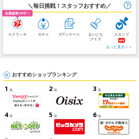
＼毎日挑戦！スタッフおすすめ／
ヒ
当選確率UP中！
スクラッチ
ガチャ
Vアンケート
まいにち
スタンプ
クイズ
もっと見る＞＞
おすすめショップランキング
1
2
3
位
位
位
4
5
6
位
位
位