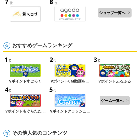
7
8
位
位
ショップ一覧へ
>
おすすめゲームランキング
1
2
3
位
位
位
Vポイントすごろく
VポイントCM動画を …
Vポイントふるふる
4
5
位
位
ゲーム一覧へ
>
Vポイントもぐらたた …
Vポイントクラッシュ …
その他人気のコンテンツ