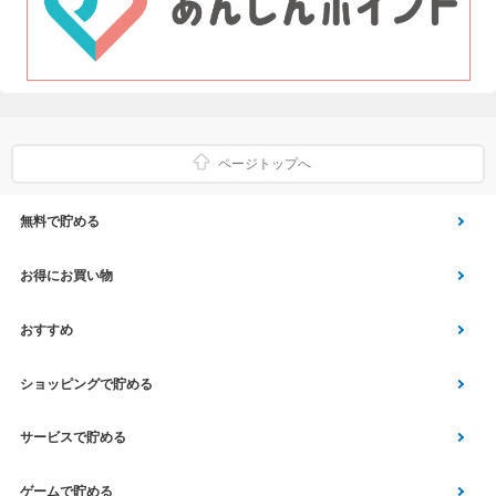
ページトップへ
無料で貯める
ゲーム
お得にお買い物
Vアンケート
Yahoo!ショッピング
おすすめ
アプリ利用
Vサンプル
Vくじ
ショッピングで貯める
クイズ
エコなお買い物
チラシ
Yahoo! JAPANサービス
サービスで貯める
スクラッチ
Vモニター
aruku&
総合・デパート・TV通販
マネー･銀行･保険
ゲームで貯める