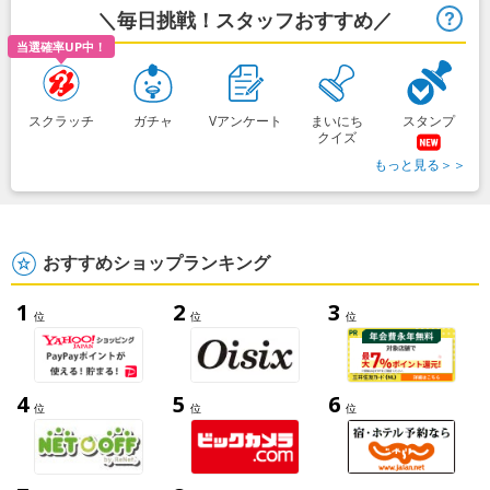
＼毎日挑戦！スタッフおすすめ／
ヒ
当選確率UP中！
スクラッチ
ガチャ
Vアンケート
まいにち
スタンプ
クイズ
もっと見る＞＞
おすすめショップランキング
1
2
3
位
位
位
4
5
6
位
位
位