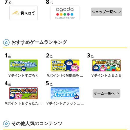
7
8
位
位
ショップ一覧へ
>
おすすめゲームランキング
1
2
3
位
位
位
Vポイントすごろく
VポイントCM動画を …
Vポイントふるふる
4
5
位
位
ゲーム一覧へ
>
Vポイントもぐらたた …
Vポイントクラッシュ …
その他人気のコンテンツ