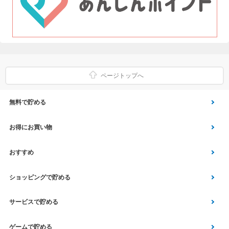
ページトップへ
無料で貯める
ゲーム
お得にお買い物
Vアンケート
Yahoo!ショッピング
おすすめ
アプリ利用
Vサンプル
Vくじ
ショッピングで貯める
クイズ
エコなお買い物
チラシ
Yahoo! JAPANサービス
サービスで貯める
スクラッチ
Vモニター
aruku&
総合・デパート・TV通販
マネー･銀行･保険
ゲームで貯める