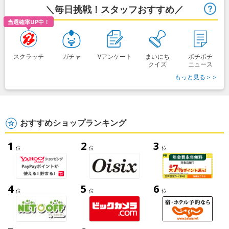
＼毎日挑戦！スタッフおすすめ／
ヒ
当選確率UP中！
スクラッチ
ガチャ
Vアンケート
まいにち
ポチポチ
クイズ
ニュース
もっと見る＞＞
おすすめショップランキング
1
2
3
位
位
位
4
5
6
位
位
位