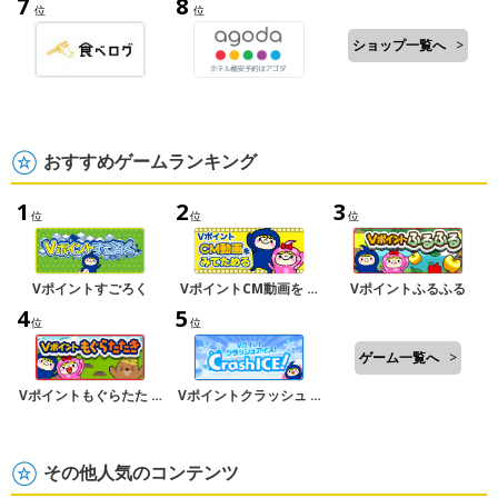
7
8
位
位
ショップ一覧へ
>
おすすめゲームランキング
1
2
3
位
位
位
Vポイントすごろく
VポイントCM動画を …
Vポイントふるふる
4
5
位
位
ゲーム一覧へ
>
Vポイントもぐらたた …
Vポイントクラッシュ …
その他人気のコンテンツ