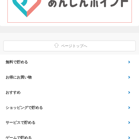
ページトップへ
無料で貯める
ゲーム
お得にお買い物
Vアンケート
Yahoo!ショッピング
おすすめ
アプリ利用
Vサンプル
Vくじ
ショッピングで貯める
クイズ
エコなお買い物
チラシ
Yahoo! JAPANサービス
サービスで貯める
スクラッチ
Vモニター
aruku&
総合・デパート・TV通販
マネー･銀行･保険
ゲームで貯める