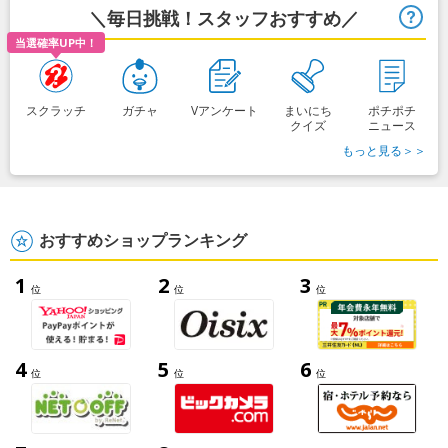
＼毎日挑戦！スタッフおすすめ／
ヒ
当選確率UP中！
スクラッチ
ガチャ
Vアンケート
まいにち
ポチポチ
クイズ
ニュース
もっと見る＞＞
おすすめショップランキング
1
2
3
位
位
位
4
5
6
位
位
位