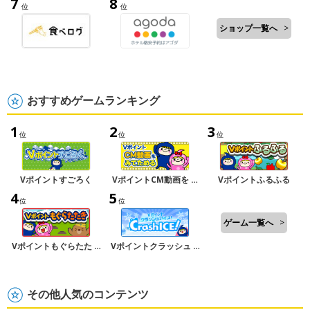
7
8
位
位
ショップ一覧へ
>
おすすめゲームランキング
1
2
3
位
位
位
Vポイントすごろく
VポイントCM動画を …
Vポイントふるふる
4
5
位
位
ゲーム一覧へ
>
Vポイントもぐらたた …
Vポイントクラッシュ …
その他人気のコンテンツ