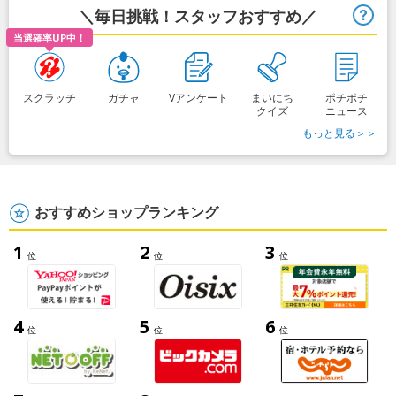
＼毎日挑戦！スタッフおすすめ／
ヒ
当選確率UP中！
スクラッチ
ガチャ
Vアンケート
まいにち
ポチポチ
クイズ
ニュース
もっと見る＞＞
おすすめショップランキング
1
2
3
位
位
位
4
5
6
位
位
位