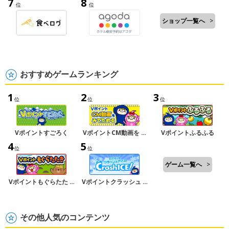
7
8
位
位
ショップ一覧へ
>
おすすめゲームランキング
1
2
3
位
位
位
Vポイントすごろく
VポイントCM動画を …
Vポイントふるふる
4
5
位
位
ゲーム一覧へ
>
Vポイントもぐらたた …
Vポイントクラッシュ …
その他人気のコンテンツ