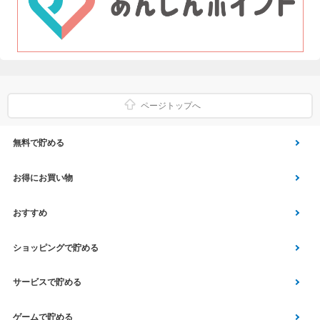
ページトップへ
無料で貯める
ゲーム
お得にお買い物
Vアンケート
Yahoo!ショッピング
おすすめ
アプリ利用
Vサンプル
Vくじ
ショッピングで貯める
クイズ
エコなお買い物
チラシ
Yahoo! JAPANサービス
サービスで貯める
スクラッチ
Vモニター
aruku&
総合・デパート・TV通販
マネー･銀行･保険
ゲームで貯める