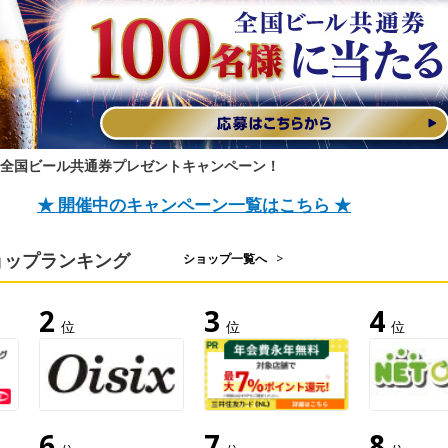
★全国ビール共通券プレゼントキャンペーン！
★ 開催中のキャンペーン一覧はこちら ★
ョップランキング
ショップ一覧へ
>
2
3
4
位
位
位
6
7
8