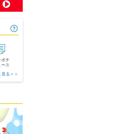
ヒント
チポチ
ュース
と見る＞＞