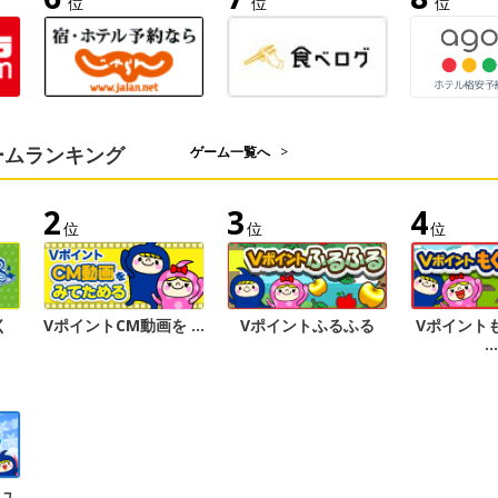
位
位
位
ームランキング
ゲーム一覧へ
>
2
3
4
位
位
位
く
VポイントCM動画を …
Vポイントふるふる
Vポイント
…
シュ