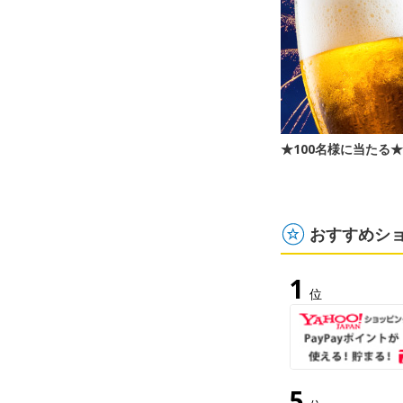
★100名様に当たる
おすすめシ
1
位
5