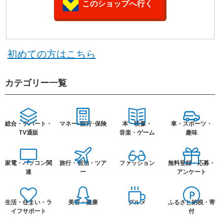
このショップへ行く
初めての方はこちら
カテゴリー一覧
総合・デパート・
マネー･銀行･保険
本・映像・
車・スポーツ・
TV通販
音楽・ゲーム
趣味
家電・パソコン関
旅行・宿泊・ツア
ファッション
無料登録・応募・
連
ー
アンケート
生活・住まい・ラ
美容・健康
グルメ
ふるさと納税・寄
イフサポート
付