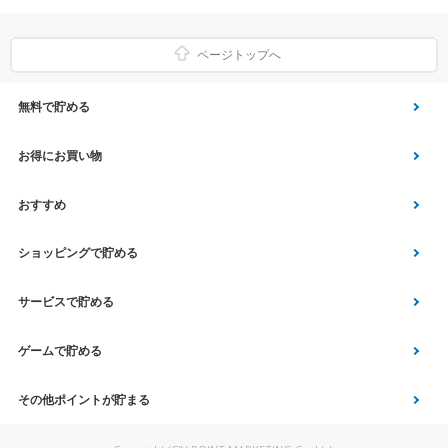
ページトップへ
無料で貯める
ゲーム
お得にお買い物
Vアンケート
Yahoo!ショッピング
おすすめ
アプリ利用
Vサンプル
Vくじ
ショッピングで貯める
クイズ
エコなお買い物
チラシ
Yahoo! JAPANサービス
サービスで貯める
スクラッチ
Vモニター
aruku&
総合・デパート・TV通販
マネー･銀行･保険
ゲームで貯める
Vポイント運用
家電・パソコン関連
車・スポーツ・趣味
Vポイントルーレット
その他ポイントが貯まる
ファッション
旅行・宿泊・ツアー
Vポイントスロット
アンケートで貯める