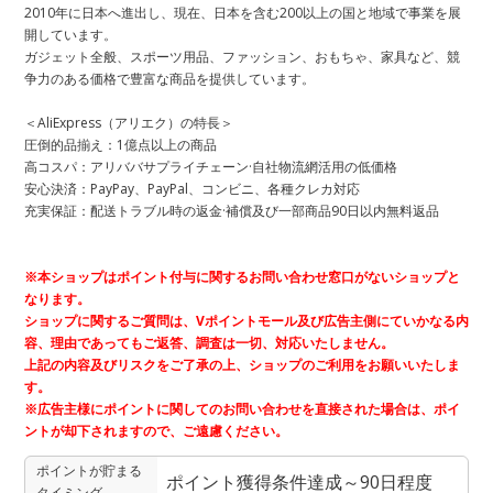
2010年に日本へ進出し、現在、日本を含む200以上の国と地域で事業を展
開しています。
ガジェット全般、スポーツ用品、ファッション、おもちゃ、家具など、競
争力のある価格で豊富な商品を提供しています。
＜AliExpress（アリエク）の特長＞
圧倒的品揃え：1億点以上の商品
高コスパ：アリババサプライチェーン·自社物流網活用の低価格
安心決済：PayPay、PayPal、コンビニ、各種クレカ対応
充実保証：配送トラブル時の返金·補償及び一部商品90日以内無料返品
※本ショップはポイント付与に関するお問い合わせ窓口がないショップと
なります。
ショップに関するご質問は、Vポイントモール及び広告主側にていかなる内
容、理由であってもご返答、調査は一切、対応いたしません。
上記の内容及びリスクをご了承の上、ショップのご利用をお願いいたしま
す。
※広告主様にポイントに関してのお問い合わせを直接された場合は、ポイ
ントが却下されますので、ご遠慮ください。
ポイントが貯まる
ポイント獲得条件達成～90日程度
タイミング