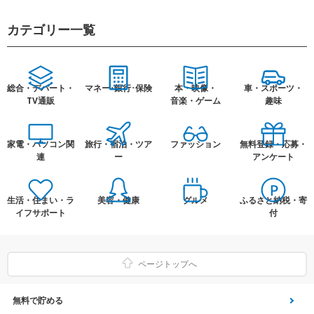
カテゴリー一覧
総合・デパート・
マネー･銀行･保険
本・映像・
車・スポーツ・
TV通販
音楽・ゲーム
趣味
家電・パソコン関
旅行・宿泊・ツア
ファッション
無料登録・応募・
連
ー
アンケート
生活・住まい・ラ
美容・健康
グルメ
ふるさと納税・寄
イフサポート
付
ページトップへ
無料で貯める