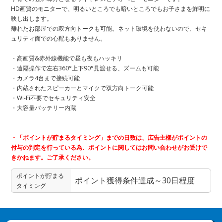
HD画質のモニターで、明るいところでも暗いところでもお子さまを鮮明に
映し出します。
離れたお部屋での双方向トークも可能。ネット環境を使わないので、セキ
ュリティ面での心配もありません。
・高画質&赤外線機能で昼も夜もハッキリ
・遠隔操作で左右360°上下90°見渡せる、ズームも可能
・カメラ4台まで接続可能
・内蔵されたスピーカーとマイクで双方向トーク可能
・Wi-Fi不要でセキュリティ安全
・大容量バッテリー内蔵
・「ポイントが貯まるタイミング」までの日数は、広告主様がポイントの
付与の判定を行っている為、ポイントに関してはお問い合わせがお受けで
きかねます。ご了承ください。
ポイントが貯まる
ポイント獲得条件達成～30日程度
タイミング