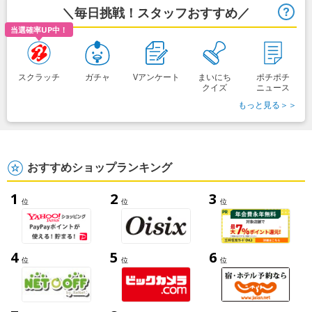
＼毎日挑戦！スタッフおすすめ／
ヒ
当選確率UP中！
スクラッチ
ガチャ
Vアンケート
まいにち
ポチポチ
クイズ
ニュース
もっと見る＞＞
おすすめショップランキング
1
2
3
位
位
位
4
5
6
位
位
位