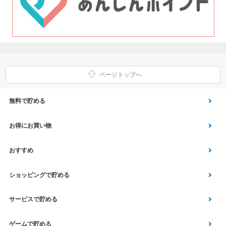
ページトップへ
無料で貯める
ゲーム
お得にお買い物
Vアンケート
Yahoo!ショッピング
おすすめ
アプリ利用
Vサンプル
Vくじ
ショッピングで貯める
クイズ
エコなお買い物
チラシ
Yahoo! JAPANサービス
サービスで貯める
スクラッチ
Vモニター
aruku&
総合・デパート・TV通販
マネー･銀行･保険
ゲームで貯める