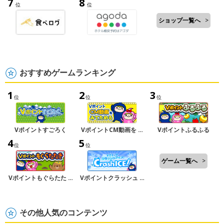
7
8
位
位
ショップ一覧へ
>
おすすめゲームランキング
1
2
3
位
位
位
Vポイントすごろく
VポイントCM動画を …
Vポイントふるふる
4
5
位
位
ゲーム一覧へ
>
Vポイントもぐらたた …
Vポイントクラッシュ …
その他人気のコンテンツ