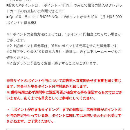
■貯めたVポイントは、1ポイント＝1円で、つみたて投資の購入やクレジッ
トカードのお支払いに利用できる※1
■ Qoo10、@cosme SHOPPINGにてVポイントが最大10％ （月上限5,000
ポイント）還元※2
※1 ポイントの交換方法によっては、1ポイント1円相当にならない場合が
ございます。
※2 上記ポイント還元率は、通常のポイント還元率を含んだ還元率です。
※2 当プランや最大10％還元の条件・詳細は、必ず以下ホームぺージをご
確認ください。
※2 当プランは予告なく変更・終了することがございます。
※当サイトのポイント付与について広告主へ直接問合せする事を固く禁じ
ます。問合せた場合ポイント付与対象外と致します。
※ 獲得時期は必ず期間中に認証可否が確定する事を保証するものではござ
いません。あくまでも目安としてご参考にしてください。
・「ポイントが貯まるタイミング」までの日数は、広告主様がポイントの
付与の判定を行っている為、ポイントに関してはお問い合わせがお受けで
きかねます。ご了承ください。