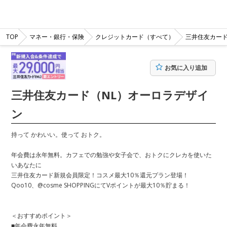
TOP
マネー・銀行・保険
クレジットカード（すべて）
三井住友カード
お気に入り追加
三井住友カード（NL）オーロラデザイ
ン
持って かわいい。使って おトク。
年会費は永年無料。カフェでの勉強や女子会で、おトクにクレカを使いた
いあなたに
三井住友カード新規会員限定！コスメ最大10％還元プラン登場！
Qoo10、@cosme SHOPPINGにてVポイントが最大10％貯まる！
＜おすすめポイント＞
■年会費永年無料