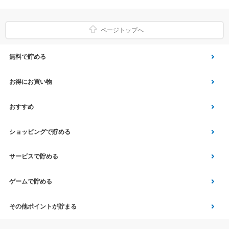
ページトップへ
無料で貯める
ゲーム
お得にお買い物
Vアンケート
Yahoo!ショッピング
おすすめ
アプリ利用
Vサンプル
Vくじ
ショッピングで貯める
クイズ
エコなお買い物
チラシ
Yahoo! JAPANサービス
サービスで貯める
スクラッチ
Vモニター
aruku&
総合・デパート・TV通販
マネー･銀行･保険
ゲームで貯める
Vポイント運用
家電・パソコン関連
車・スポーツ・趣味
Vポイントルーレット
その他ポイントが貯まる
ファッション
旅行・宿泊・ツアー