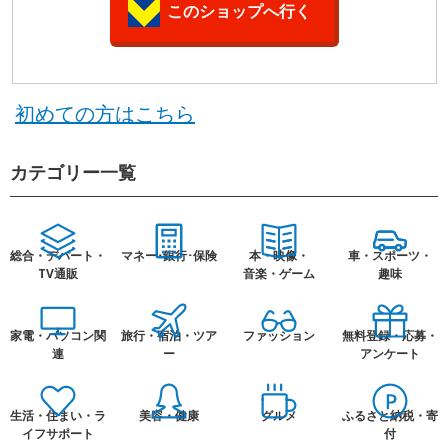
このショップへ行く
初めての方はこちら
カテゴリー一覧
総合・デパート・
マネー･銀行･保険
本・映像・
車・スポーツ・
TV通販
音楽・ゲーム
趣味
家電・パソコン関
旅行・宿泊・ツア
ファッション
無料登録・応募・
連
ー
アンケート
生活・住まい・ラ
美容・健康
グルメ
ふるさと納税・寄
イフサポート
付