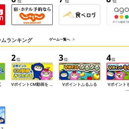
位
位
位
ームランキング
ゲーム一覧へ
>
2
3
4
位
位
位
く
VポイントCM動画を …
Vポイントふるふる
Vポイント
…
シュ