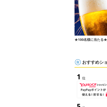
★100名様に当たる
おすすめシ
1
位
5