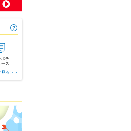
ヒント
チポチ
ュース
と見る＞＞