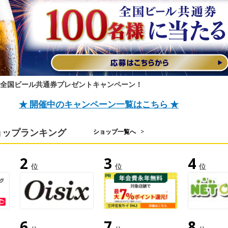
★全国ビール共通券プレゼントキャンペーン！
★ 開催中のキャンペーン一覧はこちら ★
ョップランキング
ショップ一覧へ
>
2
3
4
位
位
位
6
7
8