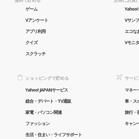
無料で貯める
お得にお買
ゲーム
Yaho
Vアンケート
Vサン
アプリ利用
エコな
クイズ
Vモニ
スクラッチ
ショッピングで貯める
サービ
Yahoo! JAPANサービス
マネー･
総合・デパート・TV通販
車・ス
家電・パソコン関連
旅行・
ファッション
キャン
生活・住まい・ライフサポート