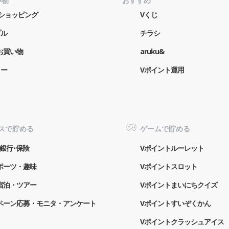
い物
おすすめ
o!ショッピング
Vくじ
プル
チラシ
お買い物
aruku&
ター
Vポイント運用
スで貯める
ゲームで貯める
銀行･保険
Vポイントルーレット
ポーツ・趣味
Vポイントスロット
宿泊・ツアー
Vポイントまいにちクイズ
ペーン応募・モニタ・アンケート
Vポイントすいぞくかん
Vポイントクラッシュアイス