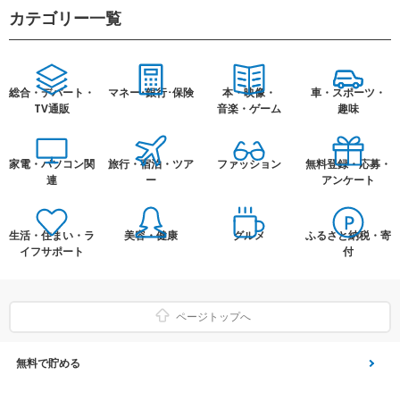
カテゴリー一覧
総合・デパート・
マネー･銀行･保険
本・映像・
車・スポーツ・
TV通販
音楽・ゲーム
趣味
家電・パソコン関
旅行・宿泊・ツア
ファッション
無料登録・応募・
連
ー
アンケート
生活・住まい・ラ
美容・健康
グルメ
ふるさと納税・寄
イフサポート
付
ページトップへ
無料で貯める