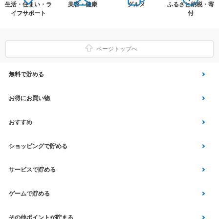
生活・住まい・ラ
美容・健康
グルメ
ふるさと納税・寄
イフサポート
付
ページトップへ
無料で貯める
ゲーム
お得にお買い物
Vアンケート
Yahoo!ショッピング
おすすめ
アプリ利用
Vサンプル
Vくじ
ショッピングで貯める
クイズ
エコなお買い物
チラシ
Yahoo! JAPANサービス
サービスで貯める
スクラッチ
Vモニター
aruku&
総合・デパート・TV通販
マネー･銀行･保険
ゲームで貯める
Vポイント運用
家電・パソコン関連
車・スポーツ・趣味
Vポイントルーレット
その他ポイントが貯まる