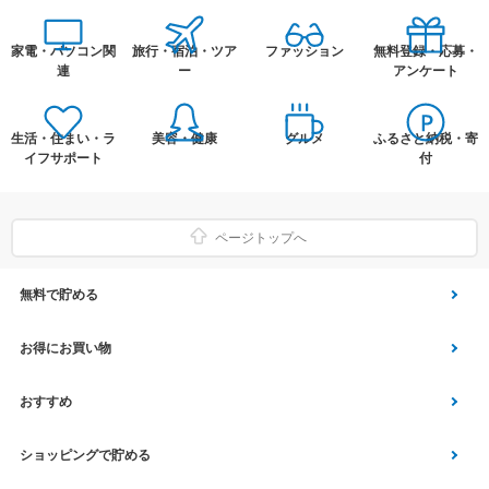
家電・パソコン関
旅行・宿泊・ツア
ファッション
無料登録・応募・
連
ー
アンケート
生活・住まい・ラ
美容・健康
グルメ
ふるさと納税・寄
イフサポート
付
ページトップへ
無料で貯める
ゲーム
お得にお買い物
Vアンケート
Yahoo!ショッピング
おすすめ
アプリ利用
Vサンプル
Vくじ
ショッピングで貯める