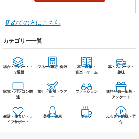
初めての方はこちら
カテゴリー一覧
総合・デパート・
マネー･銀行･保険
本・映像・
車・スポーツ・
TV通販
音楽・ゲーム
趣味
家電・パソコン関
旅行・宿泊・ツア
ファッション
無料登録・応募・
連
ー
アンケート
生活・住まい・ラ
美容・健康
グルメ
ふるさと納税・寄
イフサポート
付