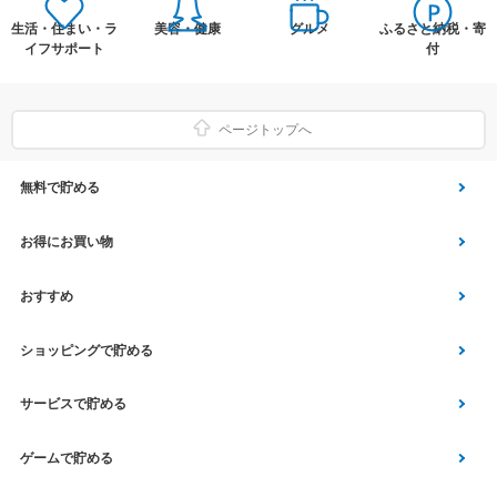
生活・住まい・ラ
美容・健康
グルメ
ふるさと納税・寄
イフサポート
付
ページトップへ
無料で貯める
ゲーム
お得にお買い物
Vアンケート
Yahoo!ショッピング
おすすめ
アプリ利用
Vサンプル
Vくじ
ショッピングで貯める
クイズ
エコなお買い物
チラシ
Yahoo! JAPANサービス
サービスで貯める
スクラッチ
Vモニター
aruku&
総合・デパート・TV通販
マネー･銀行･保険
ゲームで貯める