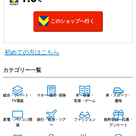
%
このショップへ行く
初めての方はこちら
カテゴリー一覧
総合・デパート・
マネー･銀行･保険
本・映像・
車・スポーツ・
TV通販
音楽・ゲーム
趣味
家電・パソコン関
旅行・宿泊・ツア
ファッション
無料登録・応募・
連
ー
アンケート