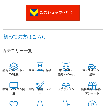
このショップへ行く
初めての方はこちら
カテゴリー一覧
総合・デパート・
マネー･銀行･保険
本・映像・
車・スポーツ・
TV通販
音楽・ゲーム
趣味
家電・パソコン関
旅行・宿泊・ツア
ファッション
無料登録・応募・
連
ー
アンケート