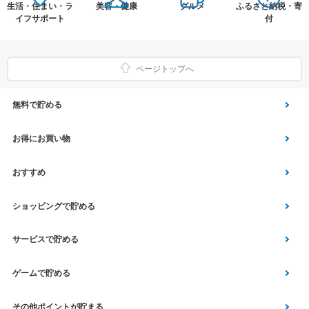
生活・住まい・ラ
美容・健康
グルメ
ふるさと納税・寄
イフサポート
付
ページトップへ
無料で貯める
ゲーム
お得にお買い物
Vアンケート
Yahoo!ショッピング
おすすめ
アプリ利用
Vサンプル
Vくじ
ショッピングで貯める
クイズ
エコなお買い物
チラシ
Yahoo! JAPANサービス
サービスで貯める
スクラッチ
Vモニター
aruku&
総合・デパート・TV通販
マネー･銀行･保険
ゲームで貯める
Vポイント運用
家電・パソコン関連
車・スポーツ・趣味
Vポイントルーレット
その他ポイントが貯まる