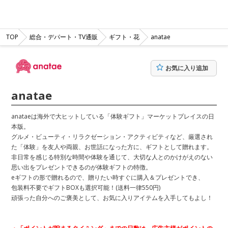
TOP
総合・デパート・TV通販
ギフト・花
anatae
お気に入り追加
anatae
anataeは海外で大ヒットしている「体験ギフト」マーケットプレイスの日
本版。
グルメ・ビューティ・リラクゼーション・アクティビティなど、厳選され
た「体験」を友人や両親、お世話になった方に、ギフトとして贈れます。
非日常を感じる特別な時間や体験を通じて、大切な人とのかけがえのない
思い出をプレゼントできるのが体験ギフトの特徴。
eギフトの形で贈れるので、贈りたい時すぐに購入＆プレゼントでき、
包装料不要でギフトBOXも選択可能！(送料一律550円)
頑張った自分へのご褒美として、お気に入りアイテムを入手してもよし！