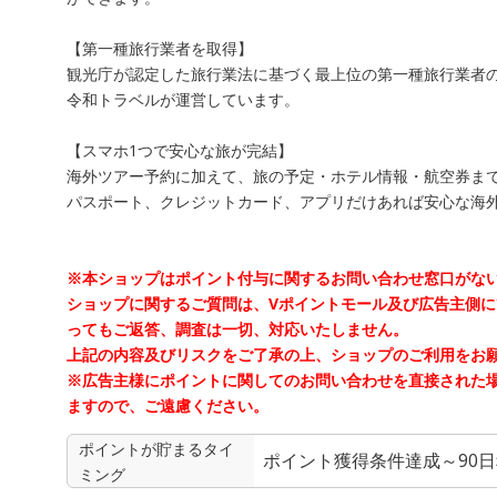
【第一種旅行業者を取得】
観光庁が認定した旅行業法に基づく最上位の第一種旅行業者
令和トラベルが運営しています。
【スマホ1つで安心な旅が完結】
海外ツアー予約に加えて、旅の予定・ホテル情報・航空券ま
パスポート、クレジットカード、アプリだけあれば安心な海
※本ショップはポイント付与に関するお問い合わせ窓口がな
ショップに関するご質問は、Vポイントモール及び広告主側
ってもご返答、調査は一切、対応いたしません。
上記の内容及びリスクをご了承の上、ショップのご利用をお
※広告主様にポイントに関してのお問い合わせを直接された
ますので、ご遠慮ください。
ポイントが貯まる
タイ
ポイント獲得条件達成～90
ミング