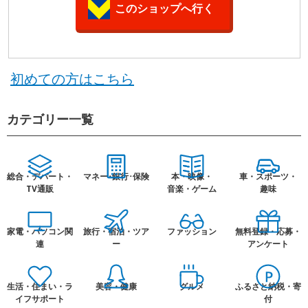
このショップへ行く
初めての方はこちら
カテゴリー一覧
総合・デパート・
マネー･銀行･保険
本・映像・
車・スポーツ・
TV通販
音楽・ゲーム
趣味
家電・パソコン関
旅行・宿泊・ツア
ファッション
無料登録・応募・
連
ー
アンケート
生活・住まい・ラ
美容・健康
グルメ
ふるさと納税・寄
イフサポート
付