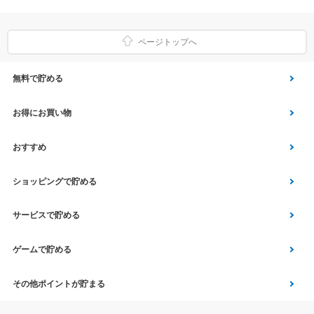
ページトップへ
無料で貯める
ゲーム
お得にお買い物
Vアンケート
Yahoo!ショッピング
おすすめ
アプリ利用
Vサンプル
Vくじ
ショッピングで貯める
クイズ
エコなお買い物
チラシ
Yahoo! JAPANサービス
サービスで貯める
スクラッチ
Vモニター
aruku&
総合・デパート・TV通販
マネー･銀行･保険
ゲームで貯める
Vポイント運用
家電・パソコン関連
車・スポーツ・趣味
Vポイントルーレット
その他ポイントが貯まる
ファッション