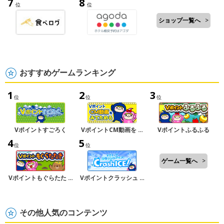
7
8
位
位
ショップ一覧へ
>
おすすめゲームランキング
1
2
3
位
位
位
Vポイントすごろく
VポイントCM動画を …
Vポイントふるふる
4
5
位
位
ゲーム一覧へ
>
Vポイントもぐらたた …
Vポイントクラッシュ …
その他人気のコンテンツ