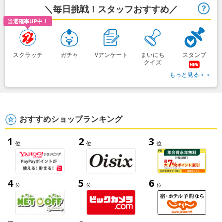
＼毎日挑戦！スタッフおすすめ／
ヒ
当選確率UP中！
スクラッチ
ガチャ
Vアンケート
まいにち
スタンプ
クイズ
もっと見る＞＞
おすすめショップランキング
1
2
3
位
位
位
4
5
6
位
位
位