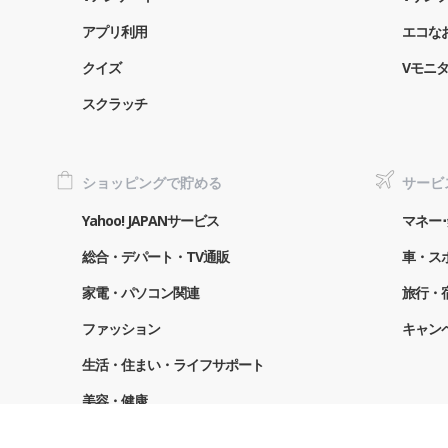
アプリ利用
エコな
クイズ
Vモニ
スクラッチ
ショッピングで貯める
サービ
Yahoo! JAPANサービス
マネー･
総合・デパート・TV通販
車・ス
家電・パソコン関連
旅行・
ファッション
キャン
生活・住まい・ライフサポート
美容・健康
グルメ