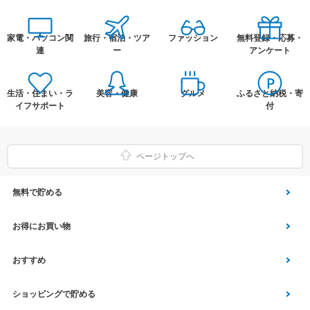
家電・パソコン関
旅行・宿泊・ツア
ファッション
無料登録・応募・
連
ー
アンケート
生活・住まい・ラ
美容・健康
グルメ
ふるさと納税・寄
イフサポート
付
ページトップへ
無料で貯める
ゲーム
お得にお買い物
Vアンケート
Yahoo!ショッピング
おすすめ
アプリ利用
Vサンプル
Vくじ
ショッピングで貯める