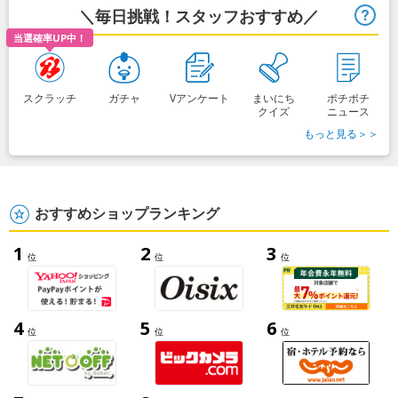
＼毎日挑戦！スタッフおすすめ／
ヒ
当選確率UP中！
スクラッチ
ガチャ
Vアンケート
まいにち
ポチポチ
クイズ
ニュース
もっと見る＞＞
おすすめショップランキング
1
2
3
位
位
位
4
5
6
位
位
位