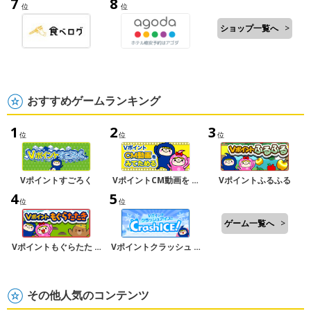
7
8
位
位
ショップ一覧へ
>
おすすめゲームランキング
1
2
3
位
位
位
Vポイントすごろく
VポイントCM動画を …
Vポイントふるふる
4
5
位
位
ゲーム一覧へ
>
Vポイントもぐらたた …
Vポイントクラッシュ …
その他人気のコンテンツ