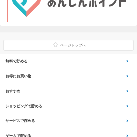
ページトップへ
無料で貯める
ゲーム
お得にお買い物
Vアンケート
Yahoo!ショッピング
おすすめ
アプリ利用
Vサンプル
Vくじ
ショッピングで貯める
クイズ
エコなお買い物
チラシ
Yahoo! JAPANサービス
サービスで貯める
スクラッチ
Vモニター
aruku&
総合・デパート・TV通販
マネー･銀行･保険
ゲームで貯める