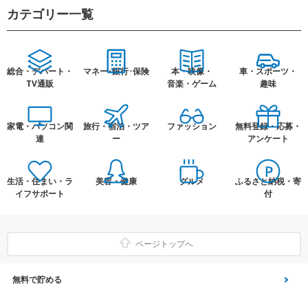
カテゴリー一覧
総合・デパート・
マネー･銀行･保険
本・映像・
車・スポーツ・
TV通販
音楽・ゲーム
趣味
家電・パソコン関
旅行・宿泊・ツア
ファッション
無料登録・応募・
連
ー
アンケート
生活・住まい・ラ
美容・健康
グルメ
ふるさと納税・寄
イフサポート
付
ページトップへ
無料で貯める