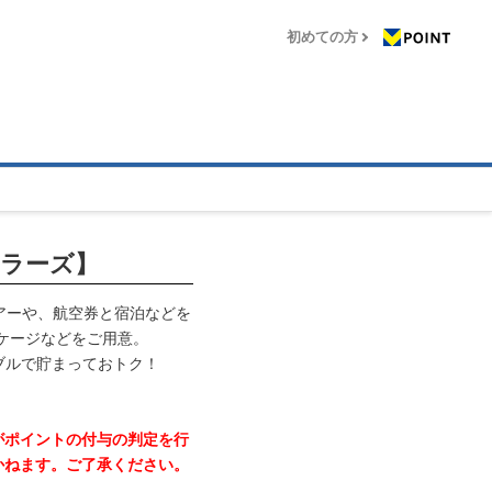
初めての方
ベラーズ】
ツアーや、航空券と宿泊などを
ッケージなどをご用意。
ブルで貯まっておトク！
がポイントの付与の判定を行
かねます。ご了承ください。