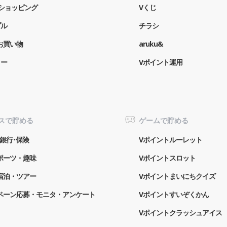
o!ショッピング
Vくじ
プル
チラシ
お買い物
aruku&
ター
Vポイント運用
スで貯める
ゲームで貯める
銀行･保険
Vポイントルーレット
ポーツ・趣味
Vポイントスロット
宿泊・ツアー
Vポイントまいにちクイズ
ペーン応募・モニタ・アンケート
Vポイントすいぞくかん
Vポイントクラッシュアイス