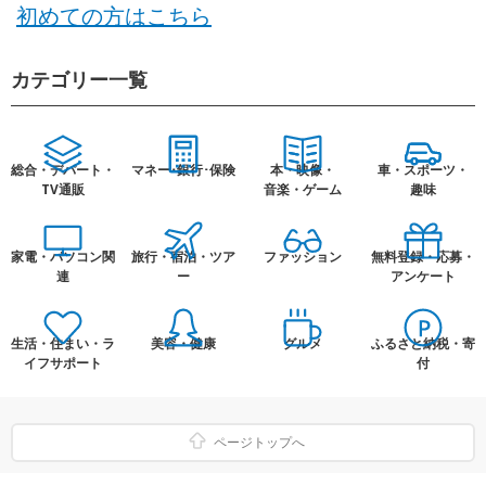
初めての方はこちら
カテゴリー一覧
総合・デパート・
マネー･銀行･保険
本・映像・
車・スポーツ・
TV通販
音楽・ゲーム
趣味
家電・パソコン関
旅行・宿泊・ツア
ファッション
無料登録・応募・
連
ー
アンケート
生活・住まい・ラ
美容・健康
グルメ
ふるさと納税・寄
イフサポート
付
ページトップへ