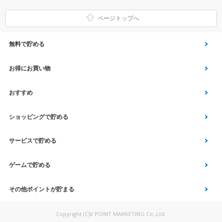
ページトップへ
無料で貯める
ゲーム
お得にお買い物
Vアンケート
Yahoo!ショッピング
おすすめ
アプリ利用
Vサンプル
Vくじ
ショッピングで貯める
クイズ
エコなお買い物
チラシ
Yahoo! JAPANサービス
サービスで貯める
スクラッチ
Vモニター
aruku&
総合・デパート・TV通販
マネー･銀行･保険
ゲームで貯める
Vポイント運用
家電・パソコン関連
車・スポーツ・趣味
Vポイントルーレット
その他ポイントが貯まる
ファッション
旅行・宿泊・ツアー
Vポイントスロット
アンケートで貯める
Copyright (C)V POINT MARKETING Co.,Ltd.