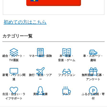
初めての方はこちら
カテゴリー一覧
総合・デパート・
マネー･銀行･保険
本・映像・
車・スポーツ・
TV通販
音楽・ゲーム
趣味
家電・パソコン関
旅行・宿泊・ツア
ファッション
無料登録・応募・
連
ー
アンケート
生活・住まい・ラ
美容・健康
グルメ
ふるさと納税・寄
イフサポート
付