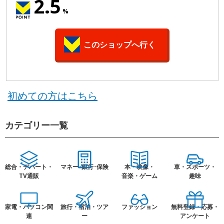
2.5
%
このショップへ行く
初めての方はこちら
カテゴリー一覧
総合・デパート・
マネー･銀行･保険
本・映像・
車・スポーツ・
TV通販
音楽・ゲーム
趣味
家電・パソコン関
旅行・宿泊・ツア
ファッション
無料登録・応募・
連
ー
アンケート