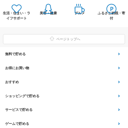
生活・住まい・ラ
美容・健康
グルメ
ふるさと納税・寄
イフサポート
付
ページトップへ
無料で貯める
ゲーム
お得にお買い物
Vアンケート
Yahoo!ショッピング
おすすめ
アプリ利用
Vサンプル
Vくじ
ショッピングで貯める
クイズ
エコなお買い物
チラシ
Yahoo! JAPANサービス
サービスで貯める
スクラッチ
Vモニター
aruku&
総合・デパート・TV通販
マネー･銀行･保険
ゲームで貯める