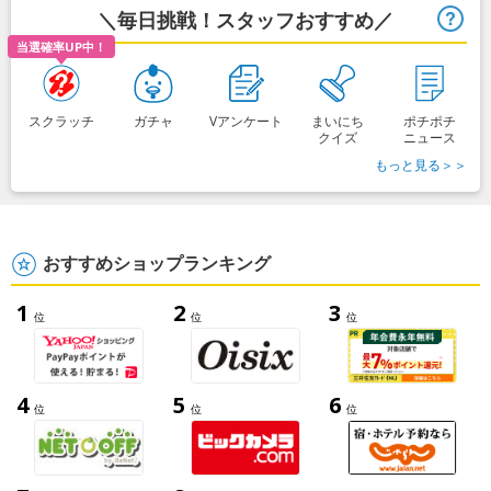
＼毎日挑戦！スタッフおすすめ／
ヒ
当選確率UP中！
スクラッチ
ガチャ
Vアンケート
まいにち
ポチポチ
クイズ
ニュース
もっと見る＞＞
おすすめショップランキング
1
2
3
位
位
位
4
5
6
位
位
位