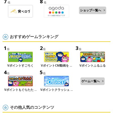
7
8
位
位
ショップ一覧へ
>
おすすめゲームランキング
1
2
3
位
位
位
Vポイントすごろく
VポイントCM動画を …
Vポイントふるふる
4
5
位
位
ゲーム一覧へ
>
Vポイントもぐらたた …
Vポイントクラッシュ …
その他人気のコンテンツ