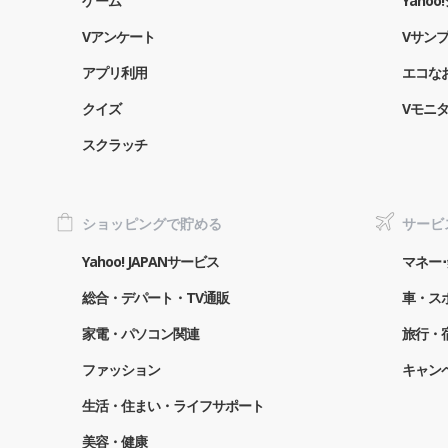
ゲーム
Yaho
Vアンケート
Vサン
アプリ利用
エコな
クイズ
Vモニ
スクラッチ
ショッピングで貯める
サービ
Yahoo! JAPANサービス
マネー･
総合・デパート・TV通販
車・ス
家電・パソコン関連
旅行・
ファッション
キャン
生活・住まい・ライフサポート
美容・健康