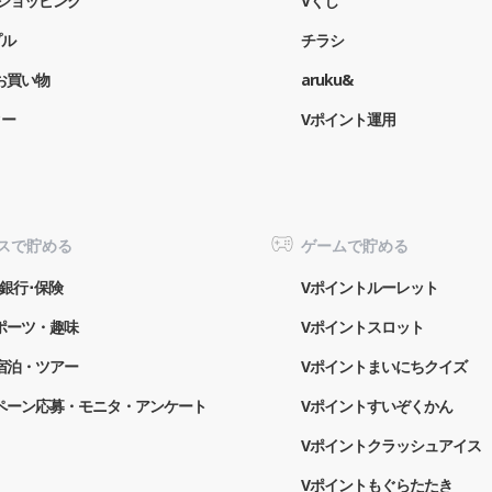
o!ショッピング
Vくじ
プル
チラシ
お買い物
aruku&
ター
Vポイント運用
スで貯める
ゲームで貯める
銀行･保険
Vポイントルーレット
ポーツ・趣味
Vポイントスロット
宿泊・ツアー
Vポイントまいにちクイズ
ペーン応募・モニタ・アンケート
Vポイントすいぞくかん
Vポイントクラッシュアイス
Vポイントもぐらたたき