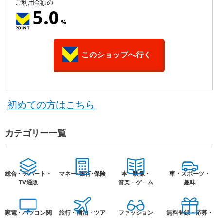
ご利用金額の
5.0
%
このショップへ行く
初めての方はこちら
カテゴリー一覧
総合・デパート・
マネー･銀行･保険
本・映像・
車・スポーツ・
TV通販
音楽・ゲーム
趣味
家電・パソコン関
旅行・宿泊・ツア
ファッション
無料登録・応募・