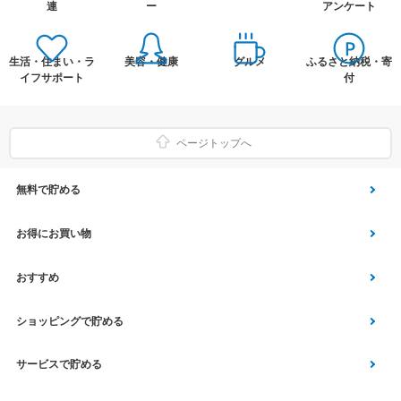
連
ー
アンケート
生活・住まい・ラ
美容・健康
グルメ
ふるさと納税・寄
イフサポート
付
ページトップへ
無料で貯める
ゲーム
お得にお買い物
Vアンケート
Yahoo!ショッピング
おすすめ
アプリ利用
Vサンプル
Vくじ
ショッピングで貯める
クイズ
エコなお買い物
チラシ
Yahoo! JAPANサービス
サービスで貯める
スクラッチ