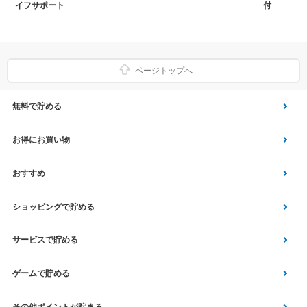
イフサポート
付
ページトップへ
無料で貯める
ゲーム
お得にお買い物
Vアンケート
Yahoo!ショッピング
おすすめ
アプリ利用
Vサンプル
Vくじ
ショッピングで貯める
クイズ
エコなお買い物
チラシ
Yahoo! JAPANサービス
サービスで貯める
スクラッチ
Vモニター
aruku&
総合・デパート・TV通販
マネー･銀行･保険
ゲームで貯める
Vポイント運用
家電・パソコン関連
車・スポーツ・趣味
Vポイントルーレット
その他ポイントが貯まる