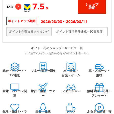
7.5
ショップ
1.5%
詳細
%
2026/08/03～2026/08/11
ポイントアップ期間
ポイントが貯まるタイミング
ポイント獲得条件達成～90日程度
ギフト・花のショップ・サービス一覧
ポイ活でVポイントを貯めるならVポイントモール！
総合・デパート・
マネー･銀行･保険
本・映像・
車・スポーツ・
TV通販
音楽・ゲーム
趣味
家電・パソコン関
旅行・宿泊・ツア
ファッション
無料登録・応募・
連
ー
アンケート
生活・住まい・ラ
美容・健康
グルメ
ふるさと納税・寄