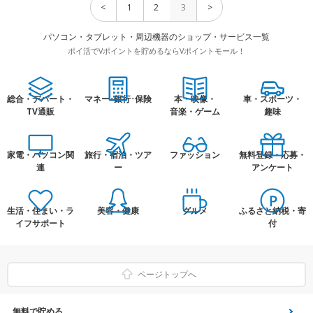
<
1
2
3
>
パソコン・タブレット・周辺機器のショップ・サービス一覧
ポイ活でVポイントを貯めるならVポイントモール！
総合・デパート・
マネー･銀行･保険
本・映像・
車・スポーツ・
TV通販
音楽・ゲーム
趣味
家電・パソコン関
旅行・宿泊・ツア
ファッション
無料登録・応募・
連
ー
アンケート
生活・住まい・ラ
美容・健康
グルメ
ふるさと納税・寄
イフサポート
付
ページトップへ
無料で貯める