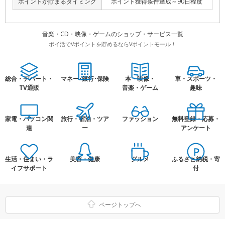
ポイントが貯まるタイミング
ポイント獲得条件達成～90日程度
音楽・CD・映像・ゲームのショップ・サービス一覧
ポイ活でVポイントを貯めるならVポイントモール！
総合・デパート・
マネー･銀行･保険
本・映像・
車・スポーツ・
TV通販
音楽・ゲーム
趣味
家電・パソコン関
旅行・宿泊・ツア
ファッション
無料登録・応募・
連
ー
アンケート
生活・住まい・ラ
美容・健康
グルメ
ふるさと納税・寄
イフサポート
付
ページトップへ