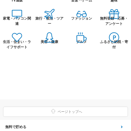
TV通販
音楽・ゲーム
趣味
家電・パソコン関
旅行・宿泊・ツア
ファッション
無料登録・応募・
連
ー
アンケート
生活・住まい・ラ
美容・健康
グルメ
ふるさと納税・寄
イフサポート
付
ページトップへ
無料で貯める