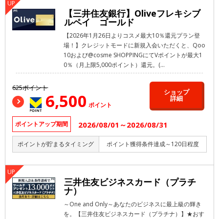
【三井住友銀行】Oliveフレキシブ
ルペイ ゴールド
【2026年1月26日よりコスメ最大10％還元プラン登
場！】クレジットモードに新規入会いただくと、Qoo
10および@cosme SHOPPINGにてVポイントが最大1
0％（月上限5,000ポイント）還元。(...
625ポイント
ショップ
6,500
詳細
ポイント
2026/08/01～2026/08/31
ポイントアップ期間
ポイントが貯まるタイミング
ポイント獲得条件達成～120日程度
三井住友ビジネスカード（プラチ
ナ）
～One and Only～あなたのビジネスに最上級の輝き
を。【三井住友ビジネスカード（プラチナ）】★おす