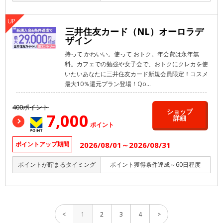
三井住友カード（NL）オーロラデ
ザイン
持って かわいい。使って おトク。年会費は永年無
料。カフェでの勉強や女子会で、おトクにクレカを使
いたいあなたに三井住友カード新規会員限定！コスメ
最大10％還元プラン登場！Qo...
400ポイント
ショップ
7,000
詳細
ポイント
2026/08/01～2026/08/31
ポイントアップ期間
ポイントが貯まるタイミング
ポイント獲得条件達成～60日程度
<
1
2
3
4
>