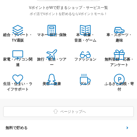
VポイントがWで貯まるショップ・サービス一覧
ポイ活でVポイントを貯めるならVポイントモール！
総合・デパート・
マネー･銀行･保険
本・映像・
車・スポーツ・
TV通販
音楽・ゲーム
趣味
家電・パソコン関
旅行・宿泊・ツア
ファッション
無料登録・応募・
連
ー
アンケート
生活・住まい・ラ
美容・健康
グルメ
ふるさと納税・寄
イフサポート
付
ページトップへ
無料で貯める