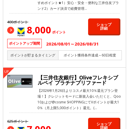
すめポイント★1）安心・安全・便利な三井住友ブラ
ンド2）カード決済で経費管理...
400ポイント
ショップ
8,000
詳細
ポイント
2026/08/01～2026/08/31
ポイントアップ期間
ポイントが貯まるタイミング
ポイント獲得条件達成～60日程度
【三井住友銀行】Oliveフレキシブ
ルペイ プラチナプリファード
【2026年1月26日よりコスメ最大10％還元プラン登
場！】クレジットモードに新規入会いただくと、Qoo
10および@cosme SHOPPINGにてVポイントが最大1
0％（月上限5,000ポイント）還元。(...
625ポイント
ショップ
詳細