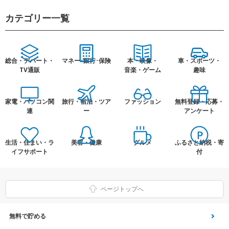
カテゴリー一覧
総合・デパート・
マネー･銀行･保険
本・映像・
車・スポーツ・
TV通販
音楽・ゲーム
趣味
家電・パソコン関
旅行・宿泊・ツア
ファッション
無料登録・応募・
連
ー
アンケート
生活・住まい・ラ
美容・健康
グルメ
ふるさと納税・寄
イフサポート
付
ページトップへ
無料で貯める