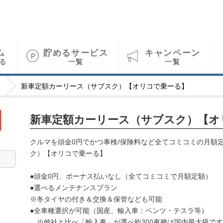
ム
貯めるサービス
キャンペーン
る
一覧
一覧
新車定額カーリース（サブスク）【オリコで乗ーる】
新車定額カーリース（サブスク）【オ
クルマを頭金0円でかつ車検/保険料など全てコミコミの月額
ク）【オリコで乗ーる】
●頭金0円、ボーナス払いなし（全てコミコミで月額定額）
●選べるメンテナンスプラン
※冬タイヤの付き＆交換＆保管なども可能
●全車種選択が可能（国産、輸入車：ベンツ・テスラ等）
※他社と比べ「輸入車」が選べ約300車種は国内最大級です