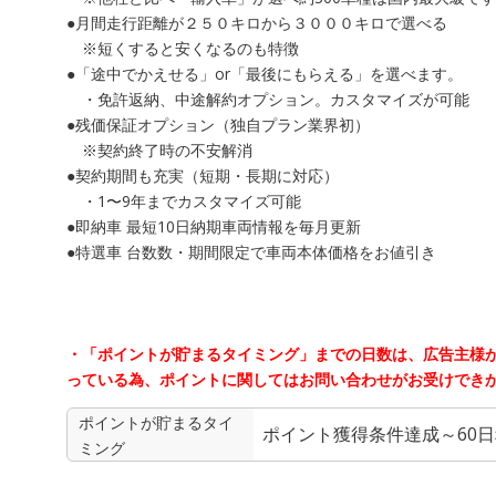
●月間走行距離が２５０キロから３０００キロで選べる
※短くすると安くなるのも特徴
●「途中でかえせる」or「最後にもらえる」を選べます。
・免許返納、中途解約オプション。カスタマイズが可能
●残価保証オプション（独自プラン業界初）
※契約終了時の不安解消
●契約期間も充実（短期・長期に対応）
・1〜9年までカスタマイズ可能
●即納車 最短10日納期車両情報を毎月更新
●特選車 台数数・期間限定で車両本体価格をお値引き
・「ポイントが貯まるタイミング」までの日数は、広告主様
っている為、ポイントに関してはお問い合わせがお受けでき
ポイントが貯まる
タイ
ポイント獲得条件達成～60
ミング