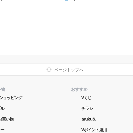
ページトップへ
い物
おすすめ
o!ショッピング
Vくじ
プル
チラシ
お買い物
aruku&
ター
Vポイント運用